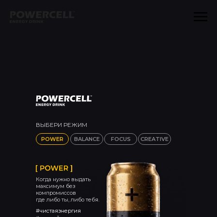
ВЫБЕРИ РЕЖИМ
POWER
BALANCE
FOCUS
CREATIVE
Когда нужно выдать
максимум без
компромиссов
где либо ты, либо тебя.
#чистаяэнергия