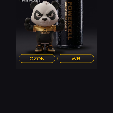
#чистыйсостав
OZON
WB